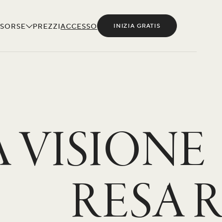
ISORSE
PREZZI
ACCESSO
INIZIA GRATIS
A VISIONE
RESA R